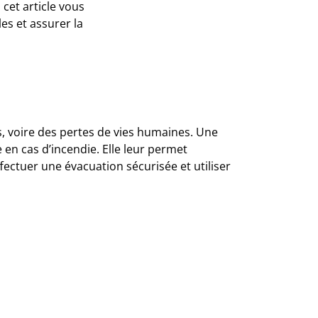
cet article vous
es et assurer la
, voire des pertes de vies humaines. Une
en cas d’incendie. Elle leur permet
fectuer une évacuation sécurisée et utiliser
ses de se conformer aux exigences du Code
t sont conçues pour répondre aux besoins
 formateurs qualifiés qui vous transmettront