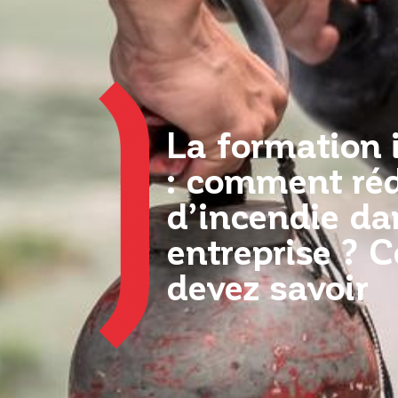
La formation 
: comment réd
d’incendie da
entreprise ? 
devez savoir