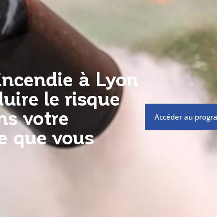
incendie à Lyon
uire le risque
ns votre
Accéder au prog
Ce que vous