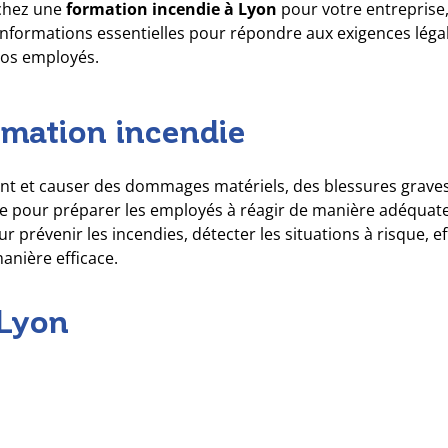
chez une
formation incendie à Lyon
pour votre entreprise, 
 informations essentielles pour répondre aux exigences légal
vos employés.
rmation incendie
nt et causer des dommages matériels, des blessures graves
le pour préparer les employés à réagir de manière adéquate 
 prévenir les incendies, détecter les situations à risque, ef
anière efficace.
 Lyon
n incendie
sont disponibles pour les entreprises soucieu
par des organismes spécialisés dans la sécurité incendie e
ssant une
formation incendie à Lyon
, vous bénéficierez de