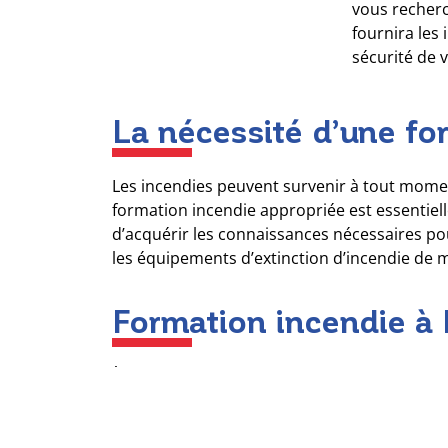
vous recher
fournira les
sécurité de 
La nécessité d’une fo
Les incendies peuvent survenir à tout mome
formation incendie appropriée est essentiel
d’acquérir les connaissances nécessaires pour
les équipements d’extinction d’incendie de m
Formation incendie à
À
Lyon
, de nombreuses options de
formatio
du Travail. Ces formations sont dispensées 
spécifiques de chaque entreprise. En choisi